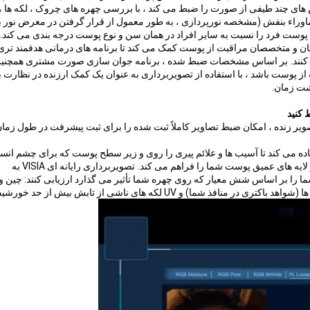
خودی است که عکس های چند طیفی از صورت را ضبط می کند ، با بررسی چهره های چروک ، لکه ها ،
ه ماوراء بنفش (مشخصه نورپردازی ، به طور معمول از قرار گرفتن در معرض نور 
ی پوست فرد را نسبت به سایر افراد در همان سن و نوع پوست درجه بندی می کند.
ان و متخصصان مراقبت از پوست کمک می کند تا برنامه های درمانی هدفمند تری 
کنند.
بر اساس مشخصات ضبط شده ، برنامه جوان سازی صورت مشتری همچنی
ز پوست باشد ، با استفاده از تصویربرداری به عنوان یک کمک ارزنده در نظارت ب
شت زمان.
 کنید
د نقطه ای BS-3200N و همپوشانی تصویر زنده ، امکان ضبط تصاویر کاملاً ثبت شده را برای ثبت پیشرفت در طول زما
ده می کند تا آسیب ها و علائم پیری را روی و زیر سطح پوست که برای چشم انسا
لایه های عمیق پوست شما را فراهم می کند.
تصویربرداری رایانه ای VISIA به
 را بر اساس شش معیار که روی چهره شما تأثیر می گذارد ارزیابی کنند: چین 
شما) و UV لکه های ناشی از تابش بیش از حد خورشید.