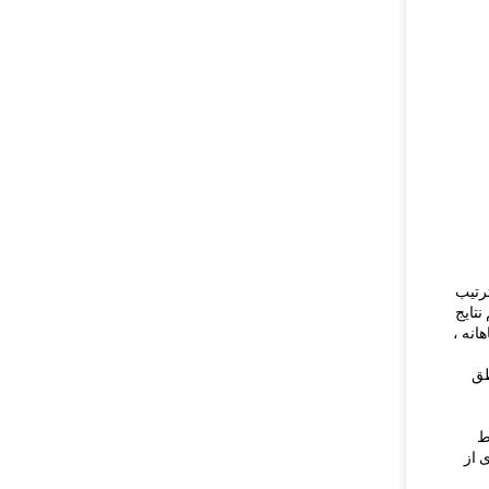
ترتیب
نتایج
انه ،
اطق
یط
ی از