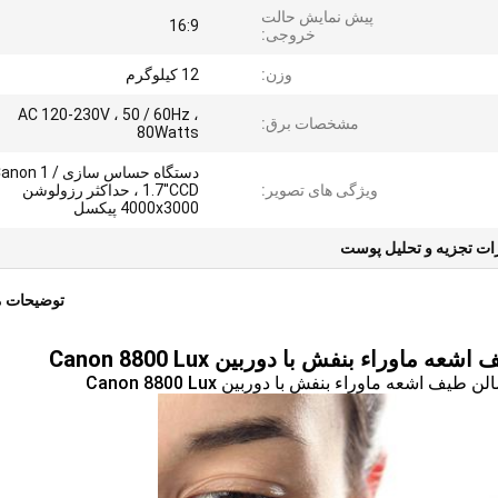
پیش نمایش حالت
16:9
خروجی:
وزن:
12 کیلوگرم
AC 120-230V ، 50 / 60Hz ،
مشخصات برق:
80Watts
دستگاه حساس سازی anon 1
ویژگی های تصویر:
1.7''CCD ، حداکثر رزولوشن
4000x3000 پیکسل
ات تجزیه و تحلیل پوست
توضیحات 