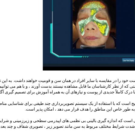
به این 
تی که از نظر کارشناسان ما قابل مشاهده نیستند بدست آورند ، و با هم می توانیم 
 با درک کاملاً جدیدی از پوست و نیازهای آن به همراه آموزش برای تصمیم گیری آگاه
ت BS-3200N نوآوری فن آوری مهیج است که با استفاده از یک سیستم تصویربرداری چند طیفی برای شناسایی من
ه طور خاص این مناطق را هدف قرار می دهد ، امکان پذیر است.
ل BS-3200N اولین ابزار تشخیصی است که اندازه گیری بالینی بی نظمی های اپیدرمی سطحی و زیرزمینی و شرا
 BS-3200 با بررسی شدت شرایط مختلف مربوط به سن مانند تصویر زیر ، تصویری شفاف و چند بعد