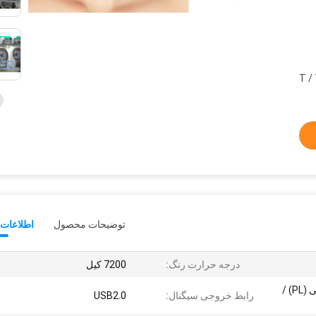
T /
توضیحات محصول
اطلاعات 
درجه حرارت رنگ:
7200 کیل
نور سفید (RGB) / نور قطبی (PL) /
رابط خروجی سیگنال:
USB2.0