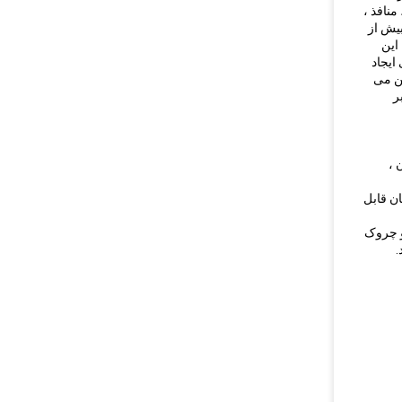
 منافذ ،
بیش از
این
ایجاد
ن می
ر
ن ،
ن قابل
و چروک