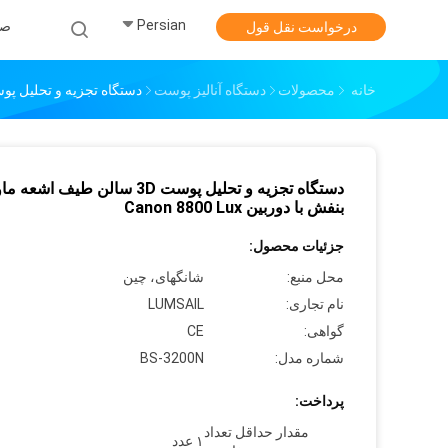
Persian
صف
درخواست نقل قول
خانه
محصولات
دستگاه آنالیز پوست
دستگاه تجزیه و تحلیل پوست 3D سالن طیف اشعه ماوراء بنفش با دوربین Lux
دستگاه تجزیه و تحلیل پوست 3D سالن طیف اشعه
بنفش با دوربین Canon 8800 Lux
جزئیات محصول:
محل منبع:
شانگهای، چین
نام تجاری:
LUMSAIL
گواهی:
CE
شماره مدل:
BS-3200N
پرداخت:
مقدار حداقل تعداد
۱ عدد