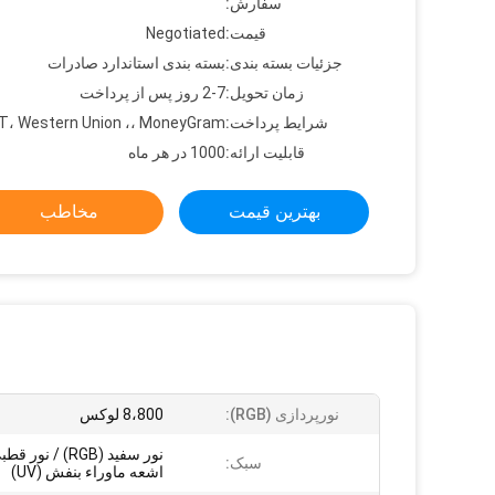
سفارش:
قیمت:
Negotiated
جزئیات بسته بندی:
بسته بندی استاندارد صادرات
زمان تحویل:
2-7 روز پس از پرداخت
شرایط پرداخت:
 T، Western Union ،، MoneyGram
قابلیت ارائه:
1000 در هر ماه
بهترین قیمت
مخاطب
نورپردازی (RGB):
8،800 لوکس
سبک:
اشعه ماوراء بنفش (UV)