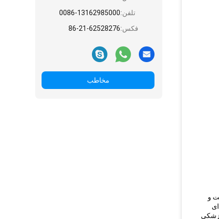
تلفن:
0086-13162985000
فکس:
86-21-62528276
مخاطب
ست و
 ای
پزشکی