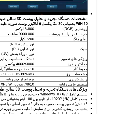
مشخصات دستگاه تجزیه و تحلیل پوست 3D سالن طیف اشعه ماوراء بنفش با دوربین Canon 8800 Lux
WIN 10 پشتیبانی 20 مگا پیکسل 6 آنالایزر پوست صورت طیف BS-3200 / آنالیز پوست جادویی
روشنایی (RGB):
8،800 لوکس
چرخه عمر لوله فلورسنت
000 9000 ساعت
دمای رنگ
7200 کیل
نور سفید (RGB)
سبک
نور قطبی (PL)
نور ماوراء بنفش (UV)
ویژگی های تصویر
دستگاه حساسیت زدایی 1 / 1.7''CCD ، پیکسل های M
حداکثر وضوح
4000x3000 پیکسل
محیط کار
10 - 35 درجه سانتیگراد
مشخصات برق
، 50 / 60Hz، 80Watts
رابط کاربری
نرم افزار چند زبانه
سیستم عامل رایانه
XP / Windows 7/8/10
ویژگی های دستگاه تجزیه و تحلیل پوست 3D سالن طیف اشعه ماوراء بنفش با دوربین Canon 8800 Lux:
سیستم عامل Windows10 / 8/7 و جدیدترین رایانه ها را کاملاً پشتیبانی کنید
وضوح کامل 1920P (2K) ، از تلویزیون 100 اینچ پشتیبانی می کند تا جزئیات پوست صورت را به صورت کامل نشان دهد.
6 (شش) تصویر پوست صورت به جای 3 تصویر اصلی ، با تصویر پوست جدید لایه قرمز ، قهوه ای و خاص درما.
پشتیبانی از پنجره کشویی برای نمایش 2 طیف تصویر چهره در همان نمای
بسیار ساده تر ابزار انتخاب منطقه پوست ، برای ساده کردن رو