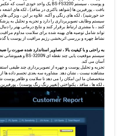
و پوست ، سیستم BS-FS3200 یک واحد 
بافت ، پورفیرین ها (شواهد باکتری در منافذ) ، لکه های اشع
حد خورشید) ، لکه های رنگی و آکنه.
علاوه بر این ، ویژگی ها
سیستم وظایف تصویربرداری را دارد و تجزیه و تحلیل به پزشک
کنند ، با مشتری ارتباط برقرار کنند و نتایج درمانی بهتر را دنبال 
تواند شامل توصیه های بهینه شده برای سلامت مداوم مراقبت ا
نشاط چهره و بررسی اثربخشی رژیم مراقبت از پوست با گذ
به راحتی و با کیفیت بالا ، تصاویر استاندارد شده صورت را ضبط
سیستم موقعیت یابی چن
آسان می کند.
تجزیه و تحلیل پوست و چهره از تصویربرداری چند طیفی استفا
مشاهده نیست ، نشان دهد.
مشاوره سه بعدی تجسم داده ها از 
متخصصان ما این امکان را می دهد تا سلامت و ظاهر پوست شما
، لکه ها ، منافذ ، یکنواختی (تغییر رنگ رنگ پوست) ، پورفیرین ها (شواهد باکتری در منافذ 