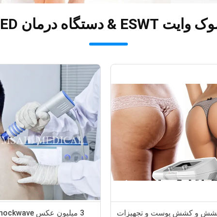
 Shockwave ED سازنده
کشش و کشش پوست و تجهیزات
3 میلیون عکس ve