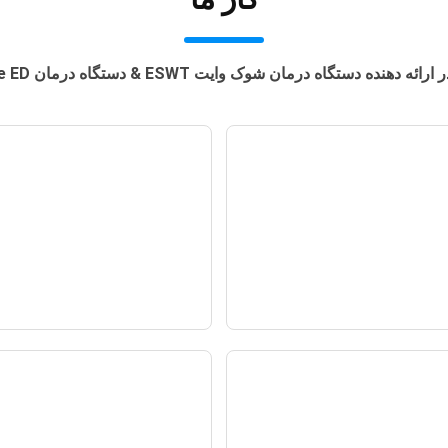
دهنده دستگاه درمان شوک وایت ESWT & دستگاه درمان Shockwave ED
لل اختلال نعوظ، چه
دستگاه استریلیزاسیو
کی می توانیم کنیم؟
ضد عفونی برای Covid-19
— اخبار —
— اخبار —
SMARTWAVE BS-
نسخه بهداش