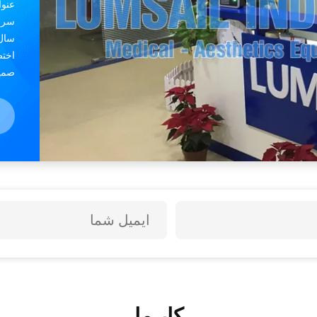
عنوا
سال 
صمیم
ایال
کار ما