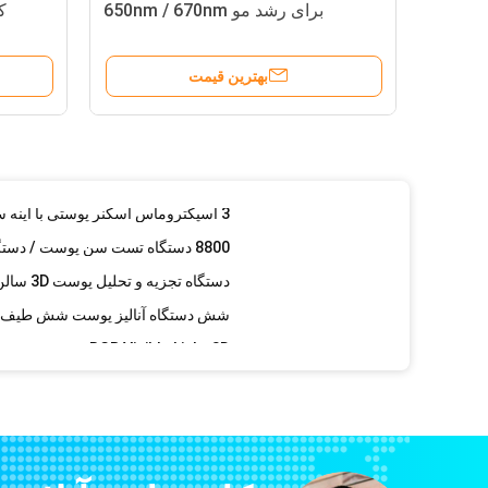
برای رشد مو 650nm / 670nm
کا
دستگاه فتوتراپی LED مراقبت از پوست با 4 لامپ LED رنگ برای سالن
بهترین قیمت
3 اسپکتروماس اسکنر پوستی با آینه سحر آمیز دوربین CANON
قابل حمل دیجیتال جعبه پوست و آنالایزر