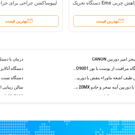
هش چربی Ems دستگاه تحریک
لیپوساکشن جراحی برای جراح
12 ماه ضمانت درمانگاه زیبایی / SPA دستگاه تجزیه و تحلیل پوست دستگاه تجزیه و تحلیل پوستی
Stomach Liposuction
بهترین قیمت
بهترین قیمت
پزشکی درجه حرارت مادون قرمز نور چراغ درمان دستگاه مراقبت از پوست برای کاهش رنگدانه
دستگاه تسکین دهنده درد ESWT Shockwave Therapy Machine / Shockwave دستگاه پزشکی برای تاندونیت آشیل
22 کیلوگرم تجهیزات تبرید موج موج شعاعی برای تسکین درد / بهبود گردش خون
8800 دستگاه تست سن پوست / دستگاه مراقبت از پوست با نور RGB ISO9001
دستگاه تجزیه و تحلیل پوست 3D سالن طیف اشعه ماوراء بنفش با دوربین Canon 8800 Lux
شش دستگاه آنالیز پوست شش طیف با دوربین آینه سحر و جادو 20MX برای سالن زیبایی
RGB Visible Light 3D پوست تجزیه و تحلیل ماشین 3: 4 سیستم پیش نمایش برای تجزیه و تحلیل چروک
 مو، دستگاه آنالایزر ذره بین
ماشین انبساط پوست آنالای
UV / PL Light Skin Analysis Equipment برای مراقبت از پوست با سیستم پیش نمایش 3: 4
HF رادیوی فرکانس رادیویی Telangiectasia Vein Elimination Machine Therapy
دستگاه ذره بین جادوی
دستگاه حذف موی لیزر IPL بدون درد برای پوشیدن موی دائمی / جوان سازی پوست
کریولایپولیز چ