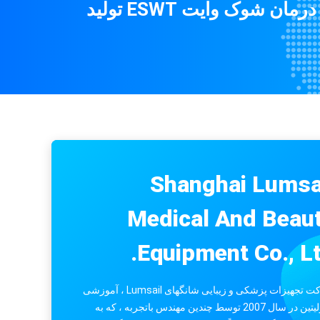
کشش مارک / برداشت چین و چروک دستگاه لیزر CO2 کسر، دی اکسید کربن لیزر
حرفه ای دستگاه درمان شوک وایت ESWT تولید
دستگاه ماسک مو با دستگاه الماس / کریستال Dermabrasion / Jet Peel
130W Airwave Limbs دستگاه فشرده سازی فشار خون برای توسعه جریان خون
8800 دستگاه تجزیه و تحلیل پوست لوکس / آنالیز کننده مو و پوست برای تجزیه و تحلیل پوست پوست
ه آنالیز پوست با سیستم صدای UV
جوانسازی پوست PDT دستگاه نورپردازی درمان نور، دستگاه های آبی و قرمز نور درمان
دستگاه تستر پوست صورت کامل با استفاده از UV / RGB / PL Light Multilanguage
SPA Skin Tightening PDT LED دستگاه فتوتراپی با 4 فوتون رنگی برای درمان صورت
Shanghai Lumsa
PDT Anti Aging LED Light Skin Treatment دستگاه زیبایی حداکثر 120mw / cm2 در هر سر
دستگاه لیپوساکشن جراحی ورودی 80kg 300W برای انجماد چربی لاغری بدن
Medical And Beau
فیزیوتراپی ESWT Shockwave Therap Machine، Shockwave Therapy for کلیه
Equipment Co., Lt
درمان با دستگاه تراشي شونده موج درماني ESWT براي فرکانس قابل تنظیم درد پاشنه پا
شرکت تجهیزات پزشکی و زیبایی شانگهای Lumsail ، آموزشی
ویبولیتین در سال 2007 توسط چندین مهندس باتجربه ، که به