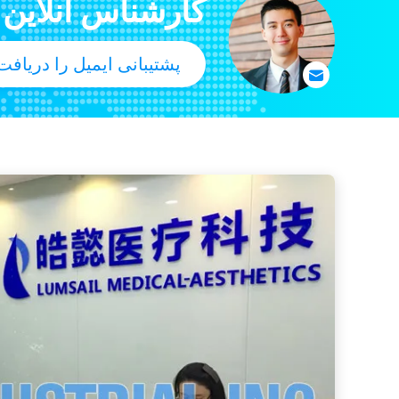
کارشناس آنلاین
دستگاه پاک کننده اکسیژن Jet Peel برای جوان سازی پوست / درمان آکنه
پشتیبانی ایمیل را دریافت
دستگاه فتوتراپی LED مراقبت از پوست با 4 لامپ LED رنگ برای سالن
3 اسپکتروماس اسکنر پوستی با آینه سحر آمیز دوربین CANON