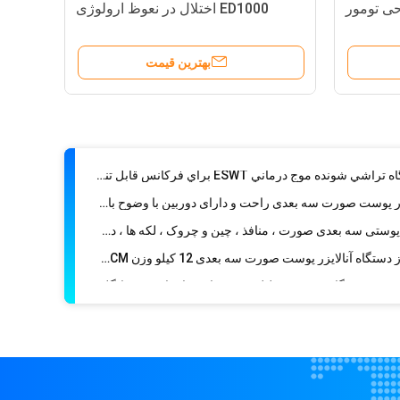
ی تومور
ED1000 اختلال در نعوظ ارولوژی
دستگاه تستر پوست صورت کامل با استفاده از UV / RGB / PL Light Multilanguage
Tuck / 
SPA Skin Tightening PDT LED دستگاه فتوتراپی با 4 فوتون رنگی برای درمان صورت
بهترین قیمت
PDT Anti Aging LED Light Skin Treatment دستگاه زیبایی حداکثر 120mw / cm2 در هر سر
دستگاه لیپوساکشن جراحی ورودی 80kg 300W برای انجماد چربی لاغری بدن
فیزیوتراپی ESWT Shockwave Therap Machine، Shockwave Therapy for کلیه
درمان با دستگاه تراشي شونده موج درماني ESWT براي فرکانس قابل تنظیم درد پاشنه پا
دستگاه آنالایزر پوست صورت سه بعدی راحت و دارای دوربین با وضوح بالا 20M
دستگاه تست پوستی سه بعدی صورت ، منافذ ، چین و چروک ، لکه ها ، دستگاه آنالیز آکنه
سالن زیبایی از دستگاه آنالایزر پوست صورت سه بعدی 12 کیلو وزن 40CM X 30CM X 35CM استفاده کنید
7200 K 3D اپیدرمی دستگاه تجزیه و تحلیل پوست با نرم افزار نسخه انگلیسی
زر پوست 3D با دستگاه حساسیت 1 / 1.7 "CCD
دستگاه تست پوستی قابل حمل دستگاه تست پوستی برای تقویت و جوان سازی صورت
ی آنالایزر دستگاه ذره بین 8800 Lux Illumination
ربی بدن انجماد بدن برای اصلاح بدن / لاغری