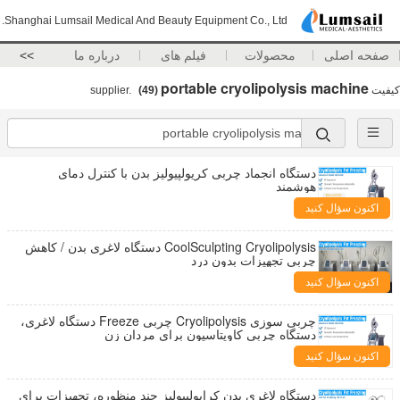
Shanghai Lumsail Medical And Beauty Equipment Co., Ltd.
صفحه اصلی
محصولات
فیلم های
درباره ما
>>
portable cryolipolysis machine
کیفیت
supplier.
(49)
دستگاه انجماد چربی کریولپیولیز بدن با کنترل دمای
هوشمند
اکنون سؤال کنید
CoolSculpting Cryolipolysis دستگاه لاغری بدن / کاهش
چربی تجهیزات بدون درد
اکنون سؤال کنید
چربی سوزی Cryolipolysis چربی Freeze دستگاه لاغری،
دستگاه چربی کاویتاسیون برای مردان زن
اکنون سؤال کنید
دستگاه لاغری بدن کرایولیپولیز چند منظوره، تجهیزات برای